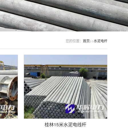
您的位置：
首页
>>
水泥电杆
桂林15米水泥电线杆