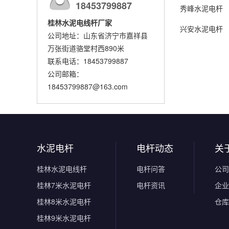
18453799887
秀峰水泥电杆
桂林水泥电线杆厂家
兴安水泥电杆
公司地址：山东省济宁市嘉祥县
万张街道骆堂村西890米
联系电话：18453799887
公司邮箱：
18453799887@163.com
水泥电杆
电杆动态
关
桂林水泥电线杆
电杆问答
公司
桂林7米水泥电杆
电杆资讯
企业
桂林8米水泥电杆
仓库
桂林9米水泥电杆