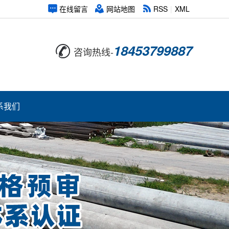
在线留言
网站地图
RSS
|
XML
18453799887
咨询热线-
系我们