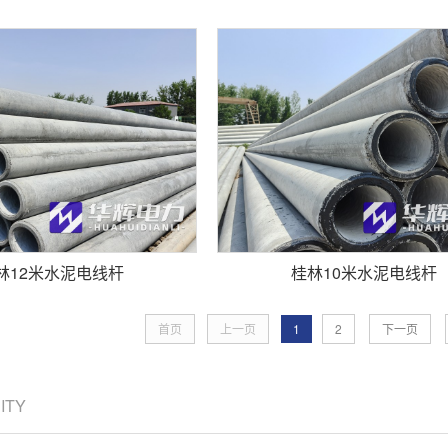
林12米水泥电线杆
桂林10米水泥电线杆
首页
上一页
1
2
下一页
CITY