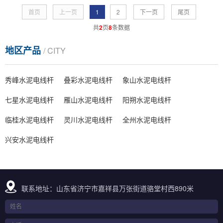
首页
上一页
1
2
下一页
尾页
共
2
页
8
条数据
地区产品
/ CITY
秀峰水泥电线杆
叠彩水泥电线杆
象山水泥电线杆
七星水泥电线杆
雁山水泥电线杆
阳朔水泥电线杆
临桂水泥电线杆
灵川水泥电线杆
全州水泥电线杆
兴安水泥电线杆
联系地址：山东省济宁市嘉祥县万张街道骆堂村西890米