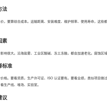
方法
单价，要算综合成本。运输距离、安装难度、维护频率、使用寿命，这些
因素
命影响很大。沿海盐雾、工业区酸碱、冻土冻融，都会加速老化。腐蚀区
择标准
价格。要看资质，生产许可证、ISO 认证要有。要看业绩，类似项目做
看看生产线、堆场、实验室。
建议