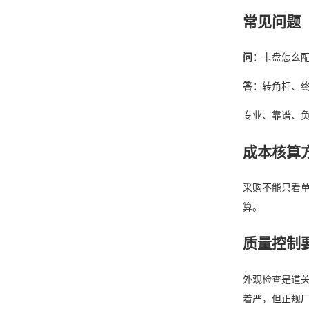
常见问题
问：
卡盘怎么
答：
转角杆、终
专业、靠谱、
成本核算
采购不能只看
算。
质量控制
外观检查是道关
着严，但正规