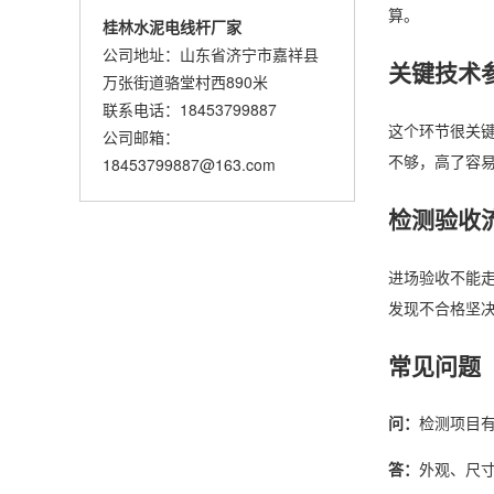
算。
桂林水泥电线杆厂家
公司地址：山东省济宁市嘉祥县
关键技术
万张街道骆堂村西890米
联系电话：18453799887
这个环节很关键
公司邮箱：
不够，高了容易
18453799887@163.com
检测验收
进场验收不能走
发现不合格坚
常见问题
问：
检测项目
答：
外观、尺寸