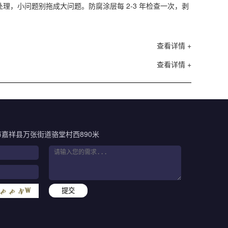
处理，小问题别拖成大问题。防腐涂层每 2-3 年检查一次，剥
查看详情 +
查看详情 +
嘉祥县万张街道骆堂村西890米
提交