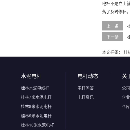
电杆不是立上就
落了及时修补
上一条
下一条
本文标签：
桂
水泥电杆
电杆动态
关
桂林水泥电线杆
电杆问答
公司
桂林7米水泥电杆
电杆资讯
企业
桂林8米水泥电杆
仓库
桂林9米水泥电杆
桂林10米水泥电杆