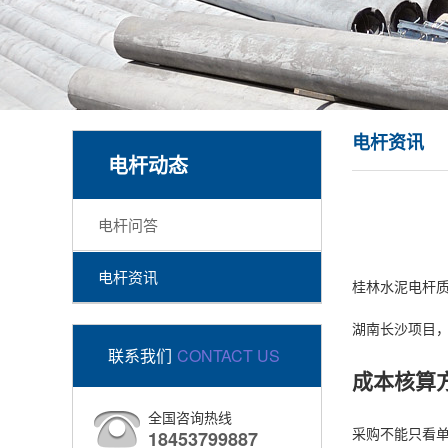
电杆资讯
电杆动态
电杆问答
电杆资讯
桂林水泥电杆质
湖南长沙项目，
联系我们
CONTACT US
成本核算
全国咨询热线
采购不能只看
18453799887