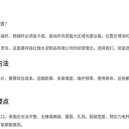
配置？
端杆、跨越杆必须装卡盘。直线杆风荷载大区域也建议装。位置在埋深的 0.6
负责任，这是嘉祥县红旗水泥制品有限公司的经营理念。选择我们，就是
方法
单价，要算综合成本。运输距离、安装难度、维护频率、使用寿命，这些
要点
口。表面应光洁平整，无蜂窝麻面、露筋、孔洞。裂缝宽度，预应力电杆不得大
厂家都能做到。